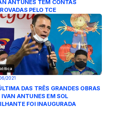
AN ANTUNES TEM CONTAS
ROVADAS PELO TCE
olítica
06/2021
ÚLTIMA DAS TRÊS GRANDES OBRAS
 IVAN ANTUNES EM SOL
ILHANTE FOI INAUGURADA