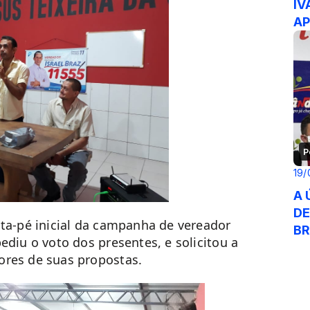
IV
AP
P
19/
A 
DE
nta-pé inicial da campanha de vereador
BR
ediu o voto dos presentes, e solicitou a
ores de suas propostas.