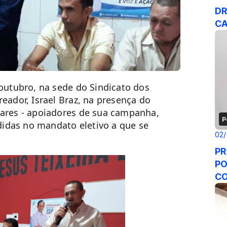
DR
CA
 outubro, na sede do Sindicato dos
reador, Israel Braz, na presença do
lares - apoiadores de sua campanha,
P
idas no mandato eletivo a que se
02/
PR
PO
CO