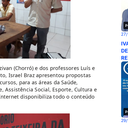
P
27/
IV
DE
RE
SE
ivan (Chorró) e dos professores Luís e
eto, Israel Braz apresentou propostas
ecursos, para as áreas da Saúde,
 Assistência Social, Esporte, Cultura e
Internet disponibiliza todo o conteúdo
P
29/