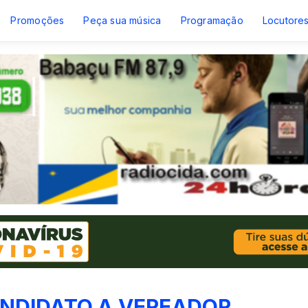
Promoções
Peça sua música
Programação
Locutore
NDIDATO A VEREADOR