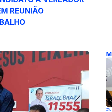
EM REUNIÃO
ABALHO
M
P
29