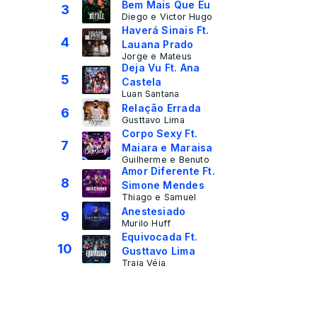
Bem Mais Que Eu
3
Diego e Victor Hugo
Haverá Sinais Ft.
4
Lauana Prado
Jorge e Mateus
Deja Vu Ft. Ana
5
Castela
Luan Santana
Relação Errada
6
Gusttavo Lima
Corpo Sexy Ft.
7
Maiara e Maraisa
Guilherme e Benuto
Amor Diferente Ft.
8
Simone Mendes
Thiago e Samuel
Anestesiado
9
Murilo Huff
Equivocada Ft.
10
Gusttavo Lima
Traia Véia