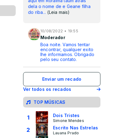
aqui em Roraima taum atrais
dela o nome de e Geane filha
do riba
...
(Leia mais)
10/08/2022 • 19:55
Moderador
Boa noite. Vamos tentar
encontrar, qualquer exito
lhe informamos. Obrigado
pelo seu contato.
Enviar um recado
Ver todos os recados
TOP MÚSICAS
Sara Souza se destaca no mercado Fashion
Dois Tristes
1
Simone Mendes
Escrito Nas Estrelas
2
Lauana Prado