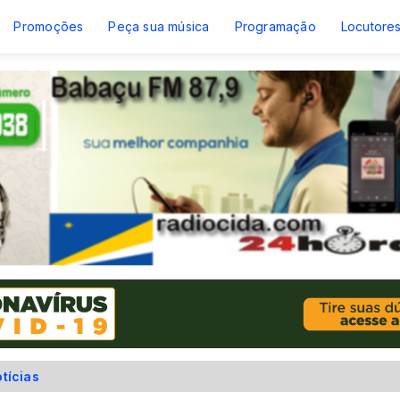
Promoções
Peça sua música
Programação
Locutore
tícias