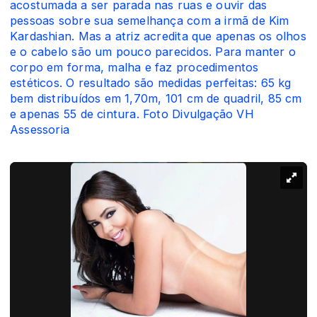
acostumada a ser parada nas ruas e ouvir das
pessoas sobre sua semelhança com a irmã de Kim
Kardashian. Mas a atriz acredita que apenas os olhos
e o cabelo são um pouco parecidos. Para manter o
corpo em forma, malha e faz procedimentos
estéticos. O resultado são medidas perfeitas: 65 kg
bem distribuídos em 1,70m, 101 cm de quadril, 85 cm
e apenas 55 de cintura. Foto Divulgação VH
Assessoria