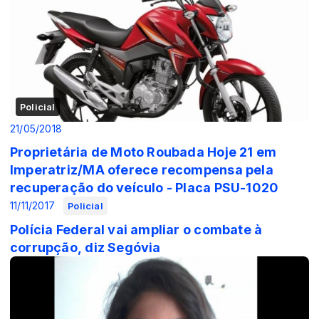
Policial
21/05/2018
Proprietária de Moto Roubada Hoje 21 em
Imperatriz/MA oferece recompensa pela
recuperação do veículo - Placa PSU-1020
11/11/2017
Policial
Polícia Federal vai ampliar o combate à
corrupção, diz Segóvia