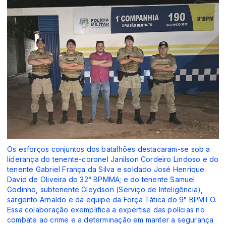
Os esforços conjuntos dos batalhões destacaram-se sob a
liderança do tenente-coronel Janilson Cordeiro Lindoso e do
tenente Gabriel França da Silva e soldado José Henrique
David de Oliveira do 32° BPMMA; e do tenente Samuel
Godinho, subtenente Gleydson (Serviço de Inteligência),
sargento Arnaldo e da equipe da Força Tática do 9° BPMTO.
Essa colaboração exemplifica a expertise das polícias no
combate ao crime e a determinação em manter a segurança