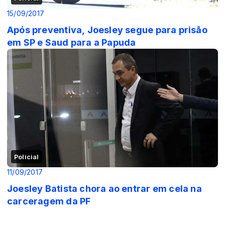
15/09/2017
Após preventiva, Joesley segue para prisão
em SP e Saud para a Papuda
Policial
11/09/2017
Joesley Batista chora ao entrar em cela na
carceragem da PF