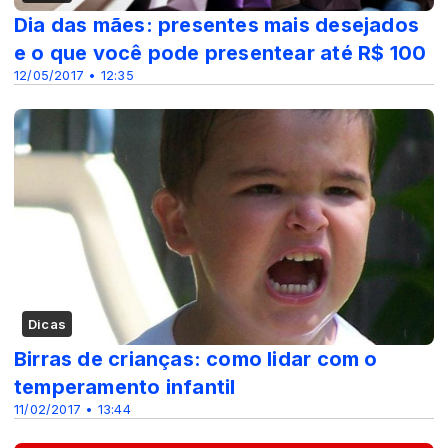
Dia das mães: presentes mais desejados
e o que você pode presentear até R$ 100
12/05/2017 • 12:35
Dicas
Birras de crianças: como lidar com o
temperamento infantil
11/02/2017 • 13:44