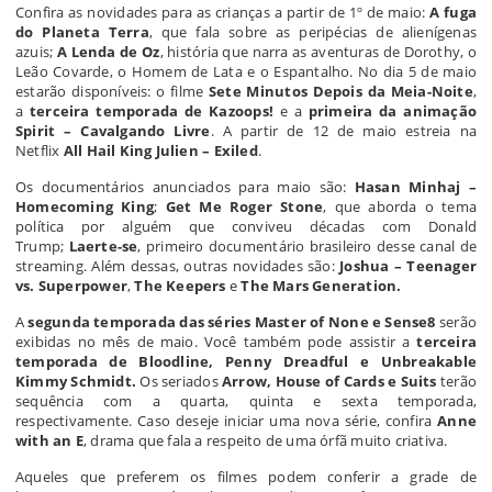
Confira as novidades para as crianças a partir de 1º de maio:
A fuga
do Planeta Terra
, que fala sobre as peripécias de alienígenas
azuis;
A Lenda de Oz
, história que narra as aventuras de Dorothy, o
Leão Covarde, o Homem de Lata e o Espantalho. No dia 5 de maio
estarão disponíveis: o filme
Sete Minutos Depois da Meia-Noite
,
a
terceira temporada de Kazoops!
e a
primeira da animação
Spirit – Cavalgando Livre
. A partir de 12 de maio estreia na
Netflix
All Hail King Julien – Exiled
.
Os documentários anunciados para maio são:
Hasan Minhaj –
Homecoming King
;
Get Me Roger Stone
, que aborda o tema
política por alguém que conviveu décadas com Donald
Trump;
Laerte-se
, primeiro documentário brasileiro desse canal de
streaming. Além dessas, outras novidades são:
Joshua – Teenager
vs. Superpower
,
The Keepers
e
The Mars Generation.
A
segunda temporada das séries Master of None e Sense8
serão
exibidas no mês de maio. Você também pode assistir a
terceira
temporada de Bloodline, Penny Dreadful e Unbreakable
Kimmy Schmidt.
Os seriados
Arrow, House of Cards e Suits
terão
sequência com a quarta, quinta e sexta temporada,
respectivamente. Caso deseje iniciar uma nova série, confira
Anne
with an E
, drama que fala a respeito de uma órfã muito criativa.
Aqueles que preferem os filmes podem conferir a grade de