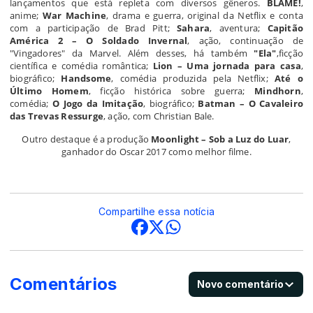
lançamentos que está repleta com diversos gêneros.
BLAME!
,
anime;
War Machine
, drama e guerra, original da Netflix e conta
com a participação de Brad Pitt;
Sahara
, aventura;
Capitão
América 2 – O Soldado Invernal
, ação, continuação de
"Vingadores" da Marvel. Além desses, há também
"Ela"
,ficção
científica e comédia romântica;
Lion – Uma jornada para casa
,
biográfico;
Handsome
, comédia produzida pela Netflix;
Até o
Último Homem
, ficção histórica sobre guerra;
Mindhorn
,
comédia;
O Jogo da Imitação
, biográfico;
Batman – O Cavaleiro
das Trevas Ressurge
, ação, com Christian Bale.
Outro destaque é a produção
Moonlight – Sob a Luz do Luar
,
ganhador do Oscar 2017 como melhor filme.
Compartilhe essa notícia
Comentários
Novo comentário